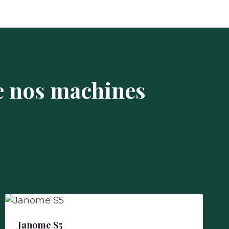
e nos machines
Janome S5