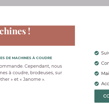
hines !
Sui
ES DE MACHINES À COUDRE
Con
 commande. Cependant, nous
es à coudre, brodeuses, sur
Mai
ther » et « Janome ».
Acc
C