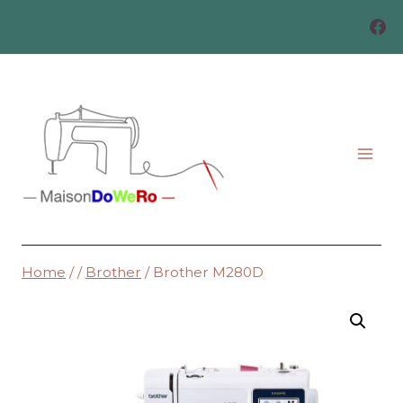
Skip
to
content
Home
/
/
Brother
/
Brother M280D